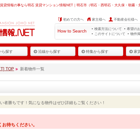
賃貸情報の事なら明石 賃貸マンション情報NET｜明石市（明石・西明石・大久保・朝霧
初めての方へ
家主様へ
不動産会社様へ
検索方法について
希望の
How to Search
このサイトについて
物件
から探す
沿線から探す
特集から探す
家
] TOP
新着物件一覧
い者勝ちです！気になる物件はぜひ詳細もご覧ください！
くお待ちください。