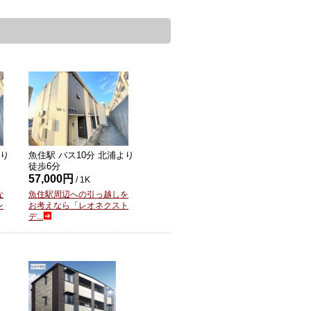
より
魚住駅 バス
10
分 北浦より
徒歩
6
分
57,000円
/ 1K
な
魚住駅周辺への引っ越しを
レ
お考えなら「レオネクスト
デ...