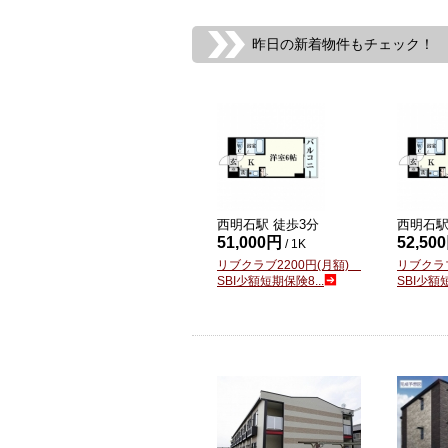
昨日の新着物件もチェック！
西明石駅 徒歩
3
分
西明石駅
51,000円
52,50
/ 1K
リブクラブ2200円(月額)
リブクラ
SBI少額短期保険8...
SBI少額短