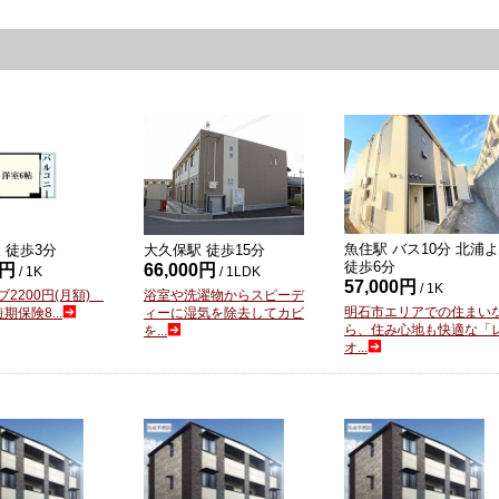
魚住駅 バス
10
分 北浦
 徒歩
3
分
大久保駅 徒歩
15
分
徒歩
6
分
0円
66,000円
/ 1K
/ 1LDK
57,000円
/ 1K
ブ2200円(月額)
浴室や洗濯物からスピーデ
明石市エリアでの住まい
期保険8...
ィーに湿気を除去してカビ
ら、住み心地も快適な「
を...
オ...