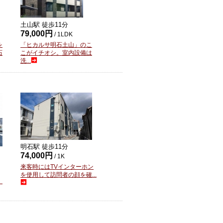
土山駅 徒歩
11
分
79,000円
/ 1LDK
を
「ヒカルサ明石土山」のこ
石
こがイチオシ。室内設備は
洗...
明石駅 徒歩
11
分
74,000円
/ 1K
来客時にはTVインターホン
を使用して訪問者の顔を確...
」