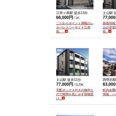
江井ヶ島駅 徒歩
13
分
土山駅 
66,000円
77,00
/ 1K
こだわりポイント満載のレ
新着情報
オパレスシーサイド江井
山の空室
島。...
収...
土山駅 徒歩
11
分
西明石駅
77,000円
63,00
/ 1LDK
宅配ボックス付きの物件な
町内会費3
ので時間を気にせず荷物受
情報：ハー
け...