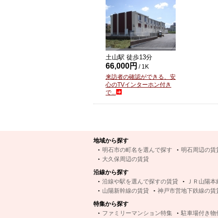
土山駅 徒歩
13
分
66,000円
/ 1K
来訪者の確認ができる、安
心のTVインターホン付き
で...
地域から探す
明石市の町名を選んで探す
明石周辺の賃
大久保周辺の賃貸
沿線から探す
沿線や駅を選んで探すの賃貸
ＪＲ山陽本
山陽新幹線の賃貸
神戸市営地下鉄線の賃
特集から探す
ファミリーマンション特集
駐車場付き物