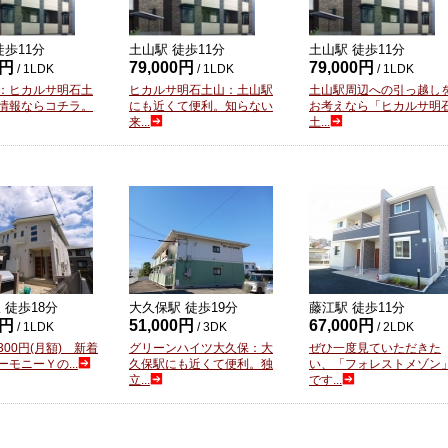
徒歩
11
分
土山駅 徒歩
11
分
土山駅 徒歩
11
分
0円
79,000円
79,000円
/ 1LDK
/ 1LDK
/ 1LDK
：ヒカルサ明石土
ヒカルサ明石土山：土山駅
土山駅周辺への引っ越し
情報ならコチラ。
にも近くて便利。知らない
お考えなら「ヒカルサ明
来...
土...
 徒歩
18
分
大久保駅 徒歩
19
分
藤江駅 徒歩
11
分
0円
51,000円
67,000円
/ 1LDK
/ 3DK
/ 2LDK
00円(月額) 新着
グリーンハイツ大久保：大
ぜひ一度見ていただきた
モニーＹの...
久保駅にも近くて便利。独
い、「フォレストメゾン
立...
です...